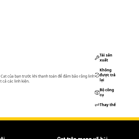
Tái sản
xuất
Không
được trả
lý Cat của bạn trước khi thanh toán để đảm bảo rằng linh
lại
 cả các linh kiện.
Bộ công
cụ
Thay thế