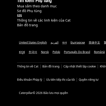
Tìm kiếm Phụ tùng
Mua sắm theo danh mục
Sơ đồ Phụ tùng
SIS
Thông tin về các linh kiện của Cat
Bản đồ trang
United States English
العربية
বাংলা
Български
简体中文
ಕನ್ನಡ
한국어
Norsk
Polski
Português Do Brasil
Română
Thông tin về Cat
Bản đồ trang
Cập nhật thiết lập cookie
Khôn
Điều khoản Pháp lý
Ưu tiên tiếp thị của tôi
Quyền riêng tư
Caterpillar© 2026 Bảo lưu mọi quyền