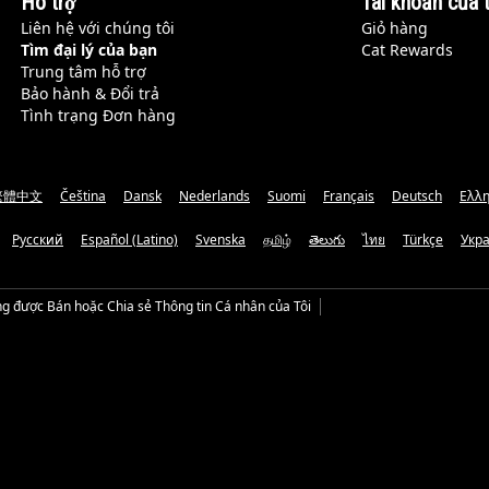
Hỗ trợ
Tài khoản của t
Liên hệ với chúng tôi
Giỏ hàng
Tìm đại lý của bạn
Cat Rewards
Trung tâm hỗ trợ
Bảo hành & Đổi trả
Tình trạng Đơn hàng
繁體中文
Čeština
Dansk
Nederlands
Suomi
Français
Deutsch
Ελλη
Русский
Español (Latino)
Svenska
தமிழ்
తెలుగు
ไทย
Türkçe
Укр
g được Bán hoặc Chia sẻ Thông tin Cá nhân của Tôi