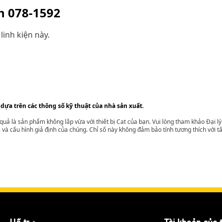
ện
078-1592
linh kiện này.
 dựa trên các thông số kỹ thuật của nhà sản xuất.
t quả là sản phẩm không lắp vừa với thiết bị Cat của bạn. Vui lòng tham khảo Đại 
i và cấu hình giả định của chúng. Chỉ số này không đảm bảo tính tương thích với tất