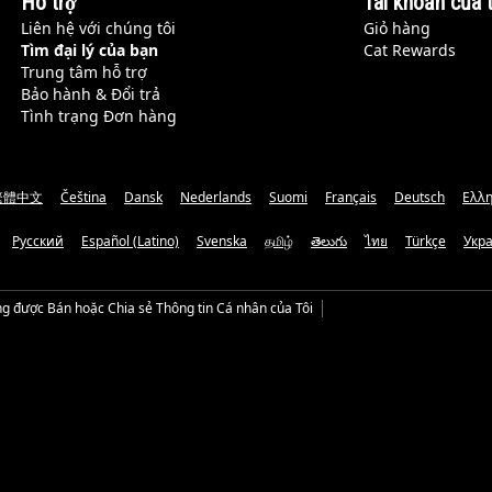
Hỗ trợ
Tài khoản của t
Liên hệ với chúng tôi
Giỏ hàng
Tìm đại lý của bạn
Cat Rewards
Trung tâm hỗ trợ
Bảo hành & Đổi trả
Tình trạng Đơn hàng
繁體中文
Čeština
Dansk
Nederlands
Suomi
Français
Deutsch
Ελλη
Русский
Español (Latino)
Svenska
தமிழ்
తెలుగు
ไทย
Türkçe
Укр
g được Bán hoặc Chia sẻ Thông tin Cá nhân của Tôi