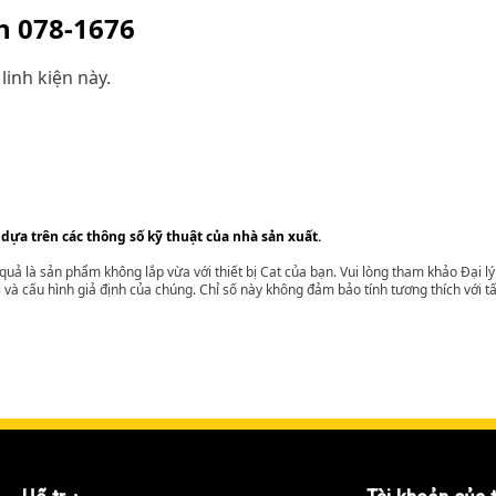
ện
078-1676
linh kiện này.
 dựa trên các thông số kỹ thuật của nhà sản xuất.
t quả là sản phẩm không lắp vừa với thiết bị Cat của bạn. Vui lòng tham khảo Đại 
i và cấu hình giả định của chúng. Chỉ số này không đảm bảo tính tương thích với tất