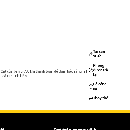
Tái sản
xuất
Không
được trả
lý Cat của bạn trước khi thanh toán để đảm bảo rằng linh
lại
 cả các linh kiện.
Bộ công
cụ
Thay thế