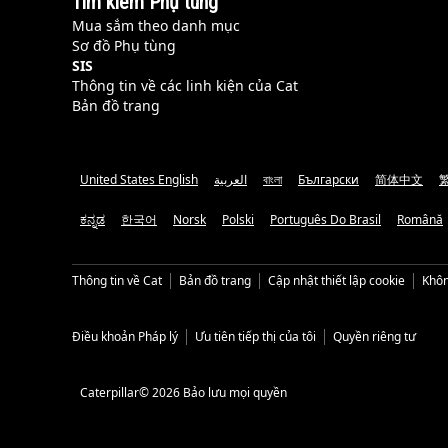
Tìm kiếm Phụ tùng
Mua sắm theo danh mục
Sơ đồ Phụ tùng
SIS
Thông tin về các linh kiện của Cat
Bản đồ trang
United States English
العربية
বাংলা
Български
简体中文
ಕನ್ನಡ
한국어
Norsk
Polski
Português Do Brasil
Română
Thông tin về Cat
Bản đồ trang
Cập nhật thiết lập cookie
Khôn
Điều khoản Pháp lý
Ưu tiên tiếp thị của tôi
Quyền riêng tư
Caterpillar© 2026 Bảo lưu mọi quyền