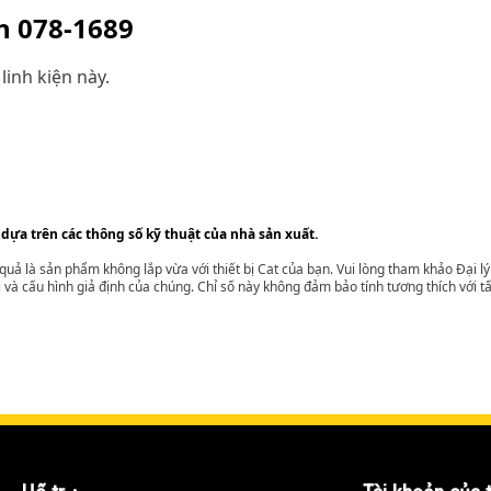
ện
078-1689
linh kiện này.
 dựa trên các thông số kỹ thuật của nhà sản xuất.
t quả là sản phẩm không lắp vừa với thiết bị Cat của bạn. Vui lòng tham khảo Đại 
i và cấu hình giả định của chúng. Chỉ số này không đảm bảo tính tương thích với tất