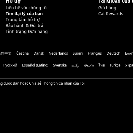
Hỗ trợ
Tài khoản của t
Liên hệ với chúng tôi
Giỏ hàng
Tìm đại lý của bạn
Cat Rewards
Trung tâm hỗ trợ
Bảo hành & Đổi trả
Tình trạng Đơn hàng
繁體中文
Čeština
Dansk
Nederlands
Suomi
Français
Deutsch
Ελλη
Русский
Español (Latino)
Svenska
தமிழ்
తెలుగు
ไทย
Türkçe
Укр
g được Bán hoặc Chia sẻ Thông tin Cá nhân của Tôi