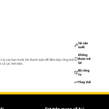
Tái sản
xuất
Không
được trả
lý Cat của bạn trước khi thanh toán để đảm bảo rằng linh
lại
 cả các linh kiện.
Bộ công
cụ
Thay thế