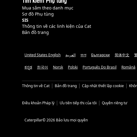
Tìm kiếm Phụ tùng
Mua sắm theo danh mục
Sơ đồ Phụ tùng
SIS
Thông tin về các linh kiện của Cat
Bản đồ trang
United States English
العربية
বাংলা
Български
简体中文
ಕನ್ನಡ
한국어
Norsk
Polski
Português Do Brasil
Română
Thông tin về Cat
Bản đồ trang
Cập nhật thiết lập cookie
Khôn
Điều khoản Pháp lý
Ưu tiên tiếp thị của tôi
Quyền riêng tư
Caterpillar© 2026 Bảo lưu mọi quyền