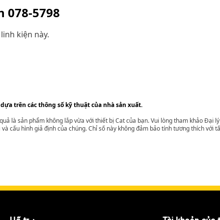
ện
078-5798
linh kiện này.
 dựa trên các thông số kỹ thuật của nhà sản xuất.
t quả là sản phẩm không lắp vừa với thiết bị Cat của bạn. Vui lòng tham khảo Đại 
i và cấu hình giả định của chúng. Chỉ số này không đảm bảo tính tương thích với tất