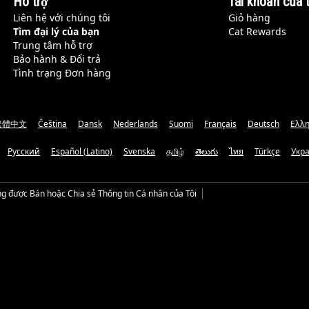
Hỗ trợ
Tài khoản của t
Liên hệ với chúng tôi
Giỏ hàng
Tìm đại lý của bạn
Cat Rewards
Trung tâm hỗ trợ
Bảo hành & Đổi trả
Tình trạng Đơn hàng
繁體中文
Čeština
Dansk
Nederlands
Suomi
Français
Deutsch
Ελλη
Русский
Español (Latino)
Svenska
தமிழ்
తెలుగు
ไทย
Türkçe
Укр
g được Bán hoặc Chia sẻ Thông tin Cá nhân của Tôi