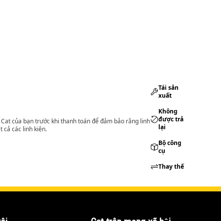
Tái sản
xuất
Không
được trả
lý Cat của bạn trước khi thanh toán để đảm bảo rằng linh
lại
 cả các linh kiện.
Bộ công
cụ
Thay thế