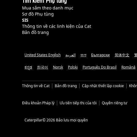
Tìm kiếm Phụ tùng
Mua sắm theo danh mục
Sơ đồ Phụ tùng
SIS
Thông tin về các linh kiện của Cat
Bản đồ trang
United States English
العربية
বাংলা
Български
简体中文
ಕನ್ನಡ
한국어
Norsk
Polski
Português Do Brasil
Română
Thông tin về Cat
Bản đồ trang
Cập nhật thiết lập cookie
Khôn
Điều khoản Pháp lý
Ưu tiên tiếp thị của tôi
Quyền riêng tư
Caterpillar© 2026 Bảo lưu mọi quyền