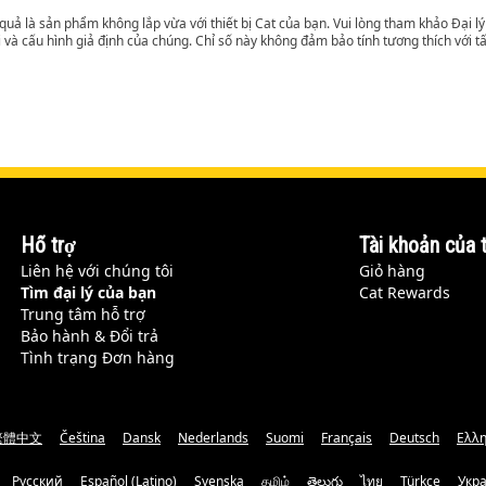
t quả là sản phẩm không lắp vừa với thiết bị Cat của bạn. Vui lòng tham khảo Đại 
i và cấu hình giả định của chúng. Chỉ số này không đảm bảo tính tương thích với tất
Hỗ trợ
Tài khoản của t
Liên hệ với chúng tôi
Giỏ hàng
Tìm đại lý của bạn
Cat Rewards
Trung tâm hỗ trợ
Bảo hành & Đổi trả
Tình trạng Đơn hàng
繁體中文
Čeština
Dansk
Nederlands
Suomi
Français
Deutsch
Ελλη
Русский
Español (Latino)
Svenska
தமிழ்
తెలుగు
ไทย
Türkçe
Укр