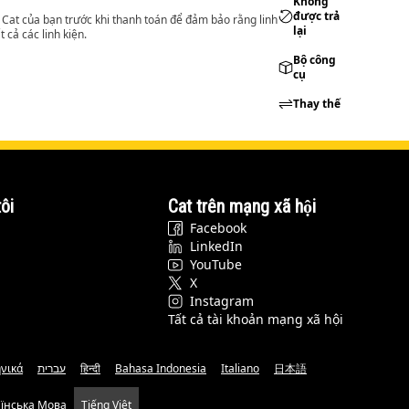
Không
được trả
lý Cat của bạn trước khi thanh toán để đảm bảo rằng linh
lại
 cả các linh kiện.
Bộ công
cụ
Thay thế
ôi
Cat trên mạng xã hội
Facebook
LinkedIn
YouTube
X
Instagram
Tất cả tài khoản mạng xã hội
νικά
עברית
हिन्दी
Bahasa Indonesia
Italiano
日本語
аїнська Мова
Tiếng Việt