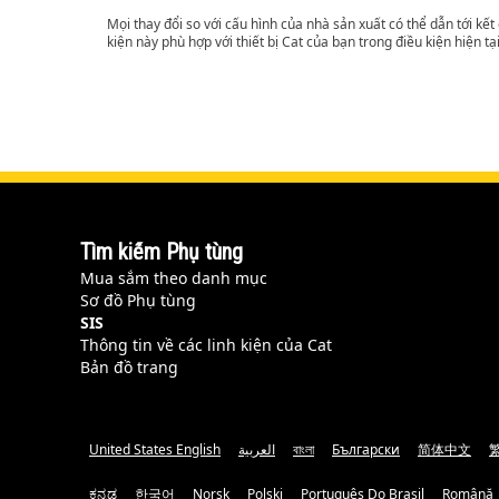
Mọi thay đổi so với cấu hình của nhà sản xuất có thể dẫn tới kế
kiện này phù hợp với thiết bị Cat của bạn trong điều kiện hiện tạ
Tìm kiếm Phụ tùng
Mua sắm theo danh mục
Sơ đồ Phụ tùng
SIS
Thông tin về các linh kiện của Cat
Bản đồ trang
United States English
العربية
বাংলা
Български
简体中文
ಕನ್ನಡ
한국어
Norsk
Polski
Português Do Brasil
Română