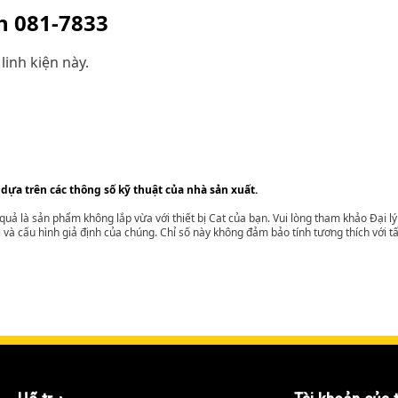
ện
081-7833
linh kiện này.
 dựa trên các thông số kỹ thuật của nhà sản xuất.
t quả là sản phẩm không lắp vừa với thiết bị Cat của bạn. Vui lòng tham khảo Đại 
i và cấu hình giả định của chúng. Chỉ số này không đảm bảo tính tương thích với tất