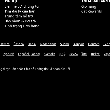
Hỗ trợ
Tài khoản của t
Liên hệ với chúng tôi
Giỏ hàng
Tìm đại lý của bạn
Cat Rewards
Trung tâm hỗ trợ
Bảo hành & Đổi trả
Tình trạng Đơn hàng
繁體中文
Čeština
Dansk
Nederlands
Suomi
Français
Deutsch
Ελλη
Русский
Español (Latino)
Svenska
தமிழ்
తెలుగు
ไทย
Türkçe
Укр
g được Bán hoặc Chia sẻ Thông tin Cá nhân của Tôi