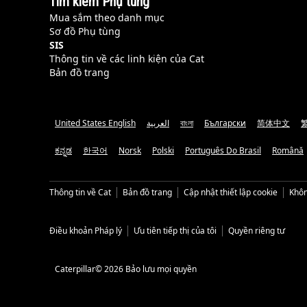
Tìm kiếm Phụ tùng
Mua sắm theo danh mục
Sơ đồ Phụ tùng
SIS
Thông tin về các linh kiện của Cat
Bản đồ trang
United States English
العربية
বাংলা
Български
简体中文
ಕನ್ನಡ
한국어
Norsk
Polski
Português Do Brasil
Română
Thông tin về Cat
Bản đồ trang
Cập nhật thiết lập cookie
Khôn
Điều khoản Pháp lý
Ưu tiên tiếp thị của tôi
Quyền riêng tư
Caterpillar© 2026 Bảo lưu mọi quyền