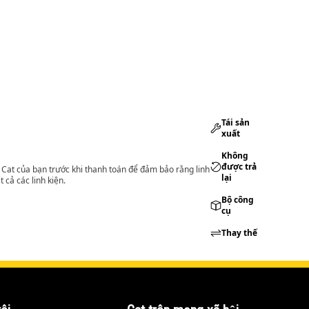
Tái sản
xuất
Không
được trả
lý Cat của bạn trước khi thanh toán để đảm bảo rằng linh
lại
 cả các linh kiện.
Bộ công
cụ
Thay thế