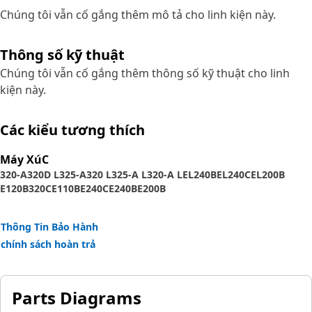
Chúng tôi vẫn cố gắng thêm mô tả cho linh kiện này.
Thông số kỹ thuật
Chúng tôi vẫn cố gắng thêm thông số kỹ thuật cho linh
kiện này.
Các kiểu tương thích
Máy XúC
320-A
320D L
325-A
320 L
325-A L
320-A L
EL240B
EL240C
EL200B
E120B
320C
E110B
E240C
E240B
E200B
Thông Tin Bảo Hành
chính sách hoàn trả
Parts Diagrams