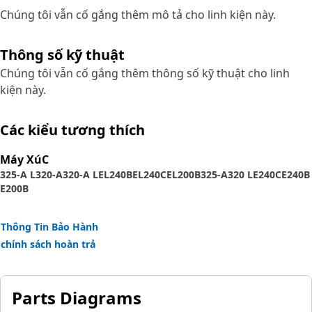
Chúng tôi vẫn cố gắng thêm mô tả cho linh kiện này.
Thông số kỹ thuật
Chúng tôi vẫn cố gắng thêm thông số kỹ thuật cho linh
kiện này.
Các kiểu tương thích
Máy XúC
325-A L
320-A
320-A L
EL240B
EL240C
EL200B
325-A
320 L
E240C
E240B
E200B
Thông Tin Bảo Hành
chính sách hoàn trả
Parts Diagrams