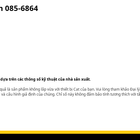
ện
085-6864
 dựa trên các thông số kỹ thuật của nhà sản xuất.
t quả là sản phẩm không lắp vừa với thiết bị Cat của bạn. Vui lòng tham khảo Đại 
i và cấu hình giả định của chúng. Chỉ số này không đảm bảo tính tương thích với tất