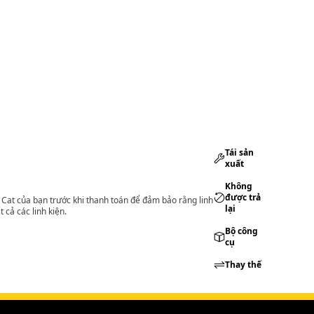
Tái sản
xuất
Không
được trả
lý Cat của bạn trước khi thanh toán để đảm bảo rằng linh
lại
 cả các linh kiện.
Bộ công
cụ
Thay thế