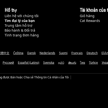
Hỗ trợ
Tài khoản của t
Liên hệ với chúng tôi
Giỏ hàng
Tìm đại lý của bạn
Cat Rewards
Trung tâm hỗ trợ
Bảo hành & Đổi trả
Tình trạng Đơn hàng
繁體中文
Čeština
Dansk
Nederlands
Suomi
Français
Deutsch
Ελλη
Русский
Español (Latino)
Svenska
தமிழ்
తెలుగు
ไทย
Türkçe
Укр
g được Bán hoặc Chia sẻ Thông tin Cá nhân của Tôi