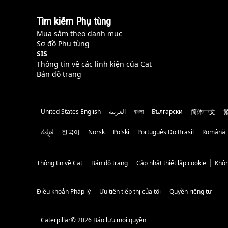
Tìm kiếm Phụ tùng
Mua sắm theo danh mục
Sơ đồ Phụ tùng
SIS
Thông tin về các linh kiện của Cat
Bản đồ trang
United States English
العربية
বাংলা
Български
简体中文
ಕನ್ನಡ
한국어
Norsk
Polski
Português Do Brasil
Română
Thông tin về Cat
Bản đồ trang
Cập nhật thiết lập cookie
Khôn
Điều khoản Pháp lý
Ưu tiên tiếp thị của tôi
Quyền riêng tư
Caterpillar© 2026 Bảo lưu mọi quyền