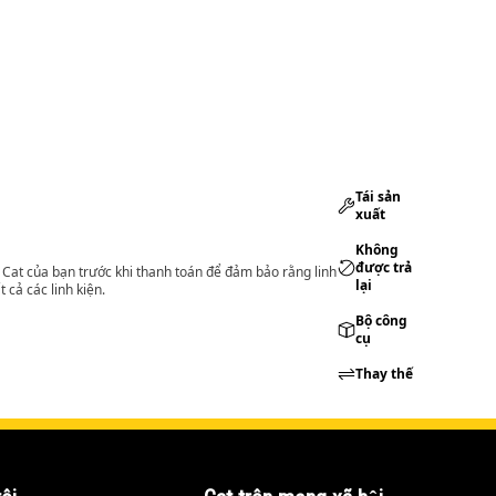
Tái sản
xuất
Không
được trả
lý Cat của bạn trước khi thanh toán để đảm bảo rằng linh
lại
 cả các linh kiện.
Bộ công
cụ
Thay thế