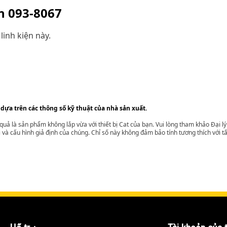
ện
093-8067
linh kiện này.
 dựa trên các thông số kỹ thuật của nhà sản xuất.
t quả là sản phẩm không lắp vừa với thiết bị Cat của bạn. Vui lòng tham khảo Đại 
i và cấu hình giả định của chúng. Chỉ số này không đảm bảo tính tương thích với tất