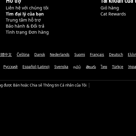
Hỗ trợ
Tài khoản của t
Liên hệ với chúng tôi
Giỏ hàng
Tìm đại lý của bạn
Cat Rewards
Trung tâm hỗ trợ
Bảo hành & Đổi trả
Tình trạng Đơn hàng
繁體中文
Čeština
Dansk
Nederlands
Suomi
Français
Deutsch
Ελλη
Русский
Español (Latino)
Svenska
தமிழ்
తెలుగు
ไทย
Türkçe
Укр
g được Bán hoặc Chia sẻ Thông tin Cá nhân của Tôi