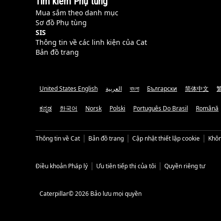
Tìm kiếm Phụ tùng
Mua sắm theo danh mục
Sơ đồ Phụ tùng
SIS
Thông tin về các linh kiện của Cat
Bản đồ trang
United States English
العربية
বাংলা
Български
简体中文
ಕನ್ನಡ
한국어
Norsk
Polski
Português Do Brasil
Română
Thông tin về Cat
Bản đồ trang
Cập nhật thiết lập cookie
Khôn
Điều khoản Pháp lý
Ưu tiên tiếp thị của tôi
Quyền riêng tư
Caterpillar© 2026 Bảo lưu mọi quyền