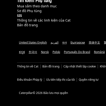
Tìm kiếm Phụ tùng
Mua sắm theo danh mục
Sơ đồ Phụ tùng
SIS
Thông tin về các linh kiện của Cat
Bản đồ trang
United States English
العربية
বাংলা
Български
简体中文
ಕನ್ನಡ
한국어
Norsk
Polski
Português Do Brasil
Română
Thông tin về Cat
Bản đồ trang
Cập nhật thiết lập cookie
Khôn
Điều khoản Pháp lý
Ưu tiên tiếp thị của tôi
Quyền riêng tư
Caterpillar© 2026 Bảo lưu mọi quyền