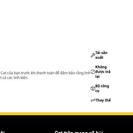
Tái sản
xuất
Không
được trả
lý Cat của bạn trước khi thanh toán để đảm bảo rằng linh
lại
 cả các linh kiện.
Bộ công
cụ
Thay thế