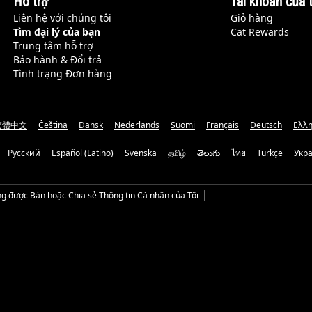
Hỗ trợ
Tài khoản của t
Liên hệ với chúng tôi
Giỏ hàng
Tìm đại lý của bạn
Cat Rewards
Trung tâm hỗ trợ
Bảo hành & Đổi trả
Tình trạng Đơn hàng
繁體中文
Čeština
Dansk
Nederlands
Suomi
Français
Deutsch
Ελλη
Русский
Español (Latino)
Svenska
தமிழ்
తెలుగు
ไทย
Türkçe
Укр
g được Bán hoặc Chia sẻ Thông tin Cá nhân của Tôi