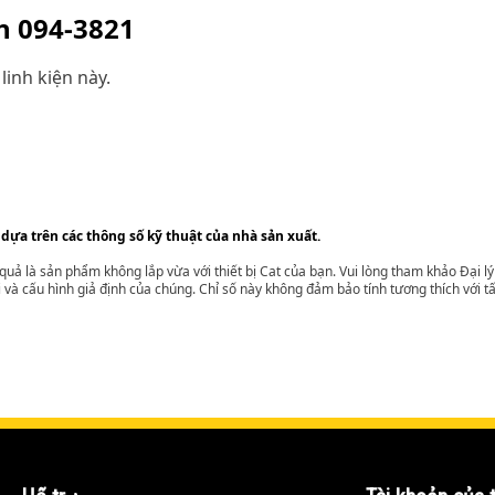
ện
094-3821
linh kiện này.
 dựa trên các thông số kỹ thuật của nhà sản xuất.
t quả là sản phẩm không lắp vừa với thiết bị Cat của bạn. Vui lòng tham khảo Đại 
i và cấu hình giả định của chúng. Chỉ số này không đảm bảo tính tương thích với tất