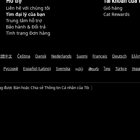
Hỗ trợ
Tài khoản của t
Liên hệ với chúng tôi
Giỏ hàng
Tìm đại lý của bạn
Cat Rewards
Trung tâm hỗ trợ
Bảo hành & Đổi trả
Tình trạng Đơn hàng
繁體中文
Čeština
Dansk
Nederlands
Suomi
Français
Deutsch
Ελλη
Русский
Español (Latino)
Svenska
தமிழ்
తెలుగు
ไทย
Türkçe
Укр
g được Bán hoặc Chia sẻ Thông tin Cá nhân của Tôi