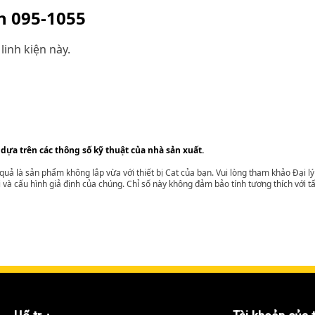
ện
095-1055
linh kiện này.
 dựa trên các thông số kỹ thuật của nhà sản xuất.
t quả là sản phẩm không lắp vừa với thiết bị Cat của bạn. Vui lòng tham khảo Đại 
i và cấu hình giả định của chúng. Chỉ số này không đảm bảo tính tương thích với tất