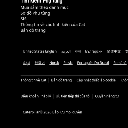
Tìm kiếm Phụ tùng
Mua sắm theo danh mục
Sơ đồ Phụ tùng
SIS
Thông tin về các linh kiện của Cat
Bản đồ trang
United States English
العربية
বাংলা
Български
简体中文
ಕನ್ನಡ
한국어
Norsk
Polski
Português Do Brasil
Română
Thông tin về Cat
Bản đồ trang
Cập nhật thiết lập cookie
Khôn
Điều khoản Pháp lý
Ưu tiên tiếp thị của tôi
Quyền riêng tư
Caterpillar© 2026 Bảo lưu mọi quyền