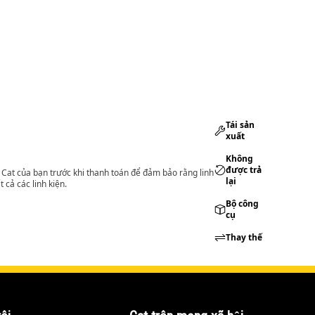
Tái sản
xuất
Không
được trả
lý Cat của bạn trước khi thanh toán để đảm bảo rằng linh
lại
 cả các linh kiện.
Bộ công
cụ
Thay thế