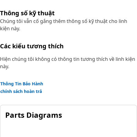
an acceptable Cat Part Number. Core acceptance for this
particular product is more complex - please contact your
Thông số kỹ thuật
dealer for full details.
Chúng tôi vẫn cố gắng thêm thông số kỹ thuật cho linh
kiện này.
Các kiểu tương thích
Hiện chúng tôi không có thông tin tương thích về linh kiện
này.
Thông Tin Bảo Hành
chính sách hoàn trả
Parts Diagrams