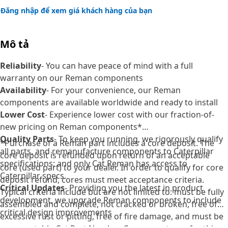
Đăng nhập để xem giá khách hàng của bạn
Mô tả
Reliability
- You can have peace of mind with a full
warranty on our Reman components
Availability
- For your convenience, our Reman
components are available worldwide and ready to install
Lower Cost
- Experience lower cost with our fraction-of-
new pricing on Reman components*
Quality Parts
- To keep you running, we rigorously qualify
*Purchase of a Reman part includes a core deposit. The
all parts, and remanufacture components to Caterpillar
core deposit is refunded upon return of an acceptable
specifications; and only Cat Reman has access to
core (used part) to your dealer. In order to qualify for core
Caterpillar specs.
deposit refund, cores must meet acceptance criteria.
Critical Updates
- Providing you the latest in product
Typical criteria include but are not limited to: must be fully
development, we upgrade Reman components to include
assembled and complete, not cracked or broken, free of
critical design improvements
excessive rust or pitting, free of fire damage, and must be