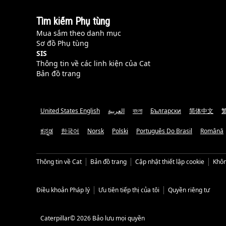
Tìm kiếm Phụ tùng
Mua sắm theo danh mục
Sơ đồ Phụ tùng
SIS
Thông tin về các linh kiện của Cat
Bản đồ trang
United States English
العربية
বাংলা
Български
简体中文
ಕನ್ನಡ
한국어
Norsk
Polski
Português Do Brasil
Română
Thông tin về Cat
Bản đồ trang
Cập nhật thiết lập cookie
Khôn
Điều khoản Pháp lý
Ưu tiên tiếp thị của tôi
Quyền riêng tư
Caterpillar© 2026 Bảo lưu mọi quyền