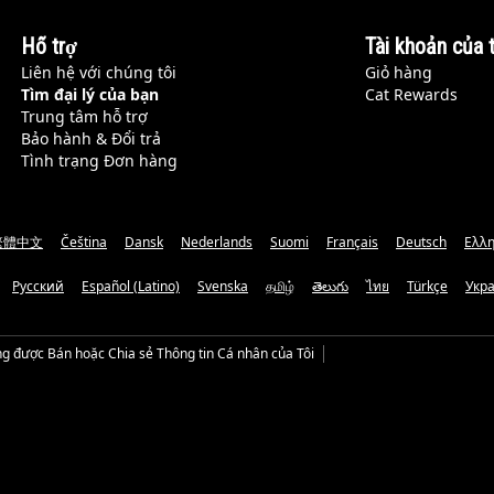
Hỗ trợ
Tài khoản của t
Liên hệ với chúng tôi
Giỏ hàng
Tìm đại lý của bạn
Cat Rewards
Trung tâm hỗ trợ
Bảo hành & Đổi trả
Tình trạng Đơn hàng
繁體中文
Čeština
Dansk
Nederlands
Suomi
Français
Deutsch
Ελλη
Русский
Español (Latino)
Svenska
தமிழ்
తెలుగు
ไทย
Türkçe
Укр
g được Bán hoặc Chia sẻ Thông tin Cá nhân của Tôi