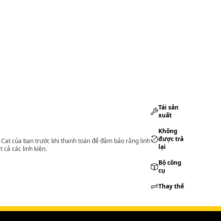
Tái sản
xuất
Không
được trả
lý Cat của bạn trước khi thanh toán để đảm bảo rằng linh
lại
 cả các linh kiện.
Bộ công
cụ
Thay thế