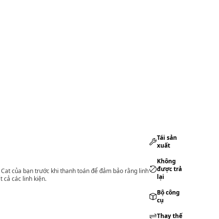
Tái sản
xuất
Không
được trả
lý Cat của bạn trước khi thanh toán để đảm bảo rằng linh
lại
 cả các linh kiện.
Bộ công
cụ
Thay thế