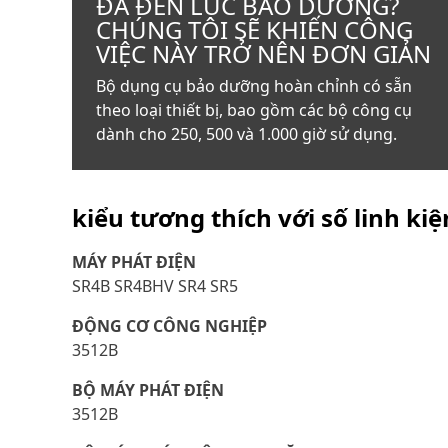
ĐÃ ĐẾN LÚC BẢO DƯỠNG?
CHÚNG TÔI SẼ KHIẾN CÔNG
VIỆC NÀY TRỞ NÊN ĐƠN GIẢN
Bộ dụng cụ bảo dưỡng hoàn chỉnh có sẵn
theo loại thiết bị, bao gồm các bộ công cụ
dành cho 250, 500 và 1.000 giờ sử dụng.
kiểu tương thích với số linh ki
MÁY PHÁT ĐIỆN
SR4B SR4BHV SR4 SR5
ĐỘNG CƠ CÔNG NGHIỆP
3512B
BỘ MÁY PHÁT ĐIỆN
3512B