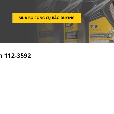
MUA BỘ CÔNG CỤ BẢO DƯỠNG
ện
112-3592