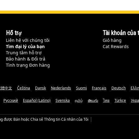
Hỗ trợ
Tài khoản của t
Liên hệ với chúng tôi
Giỏ hàng
Tìm đại lý của bạn
Cat Rewards
Trung tâm hỗ trợ
Bảo hành & Đổi trả
Tình trạng Đơn hàng
繁體中文
Čeština
Dansk
Nederlands
Suomi
Français
Deutsch
Ελλη
Русский
Español (Latino)
Svenska
தமிழ்
తెలుగు
ไทย
Türkçe
Укр
g được Bán hoặc Chia sẻ Thông tin Cá nhân của Tôi