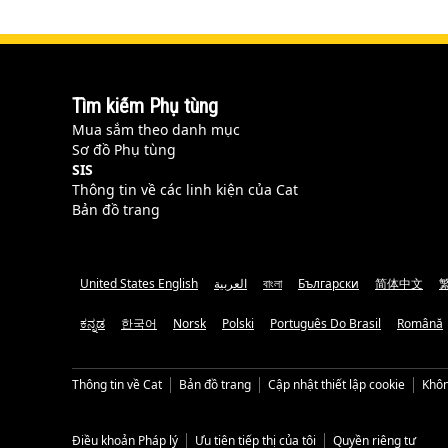
Tìm kiếm Phụ tùng
Mua sắm theo danh mục
Sơ đồ Phụ tùng
SIS
Thông tin về các linh kiện của Cat
Bản đồ trang
United States English
العربية
বাংলা
Български
简体中文
ಕನ್ನಡ
한국어
Norsk
Polski
Português Do Brasil
Română
Thông tin về Cat
Bản đồ trang
Cập nhật thiết lập cookie
Khôn
Điều khoản Pháp lý
Ưu tiên tiếp thị của tôi
Quyền riêng tư