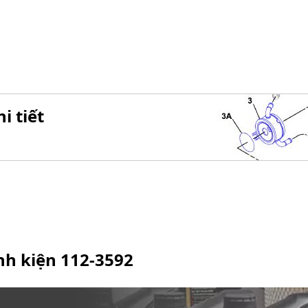
i tiết
inh kiện
112-3592