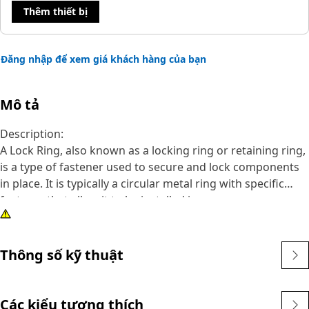
Thêm thiết bị
Đăng nhập để xem giá khách hàng của bạn
Mô tả
Description:
A Lock Ring, also known as a locking ring or retaining ring,
is a type of fastener used to secure and lock components
in place. It is typically a circular metal ring with specific
features that allow it to be installed in a groove or recess
to prevent axial movement or displacement of
components. The primary purpose of a lock ring is to
secure and lock components in place, preventing them
Thông số kỹ thuật
from unintended axial movement or disassembly.
Attributes:
Các kiểu tương thích