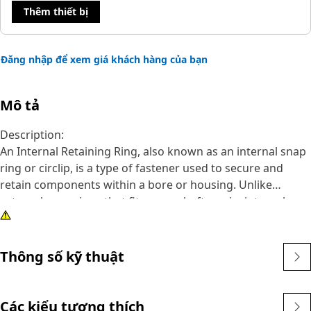
Thêm thiết bị
Đăng nhập để xem giá khách hàng của bạn
Mô tả
Description:
An Internal Retaining Ring, also known as an internal snap
ring or circlip, is a type of fastener used to secure and
retain components within a bore or housing. Unlike
external snap rings that fit over a shaft or pin, internal
snap rings are installed inside a bore or groove to hold
components in place. The main purpose of an internal
snap ring is to prevent axial movement or displacement of
Thông số kỹ thuật
components within a bore or housing. It acts as a retaining
device, holding components such as bearings, shafts, or
seals securely in place.
Các kiểu tương thích