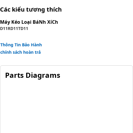
Consult your owner's manual or contact your local Cat
Các kiểu tương thích
Dealer for more information.
Máy Kéo Loại BáNh XíCh
D11R
D11T
D11
Thông Tin Bảo Hành
chính sách hoàn trả
Parts Diagrams