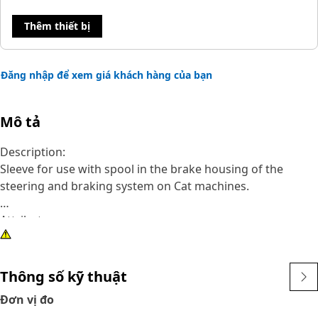
Thêm thiết bị
Đăng nhập để xem giá khách hàng của bạn
Mô tả
Description:
Sleeve for use with spool in the brake housing of the
steering and braking system on Cat machines.
Attributes:
• Material: Steel
• Inside Diameter: 30.040 mm (1.1826 in)
• Outside Diameter: 37.845 mm(1.4899 in)
Thông số kỹ thuật
Đơn vị đo
Application: