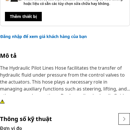
hoặc liệu có sẵn các tùy chọn sửa chữa hay không.
Thêm thiết bị
Đăng nhập để xem giá khách hàng của bạn
Mô tả
The Hydraulic Pilot Lines Hose facilitates the transfer of
hydraulic fluid under pressure from the control valves to
the actuators. This hose plays a necessary role in
managing auxiliary functions such as steering, lifting, and
other powered operations. By channeling hydraulic fluid
effectively, it ensures smooth and responsive control of
these functions, enhancing overall equipment
performance.
Thông số kỹ thuật
Đơn vị đo