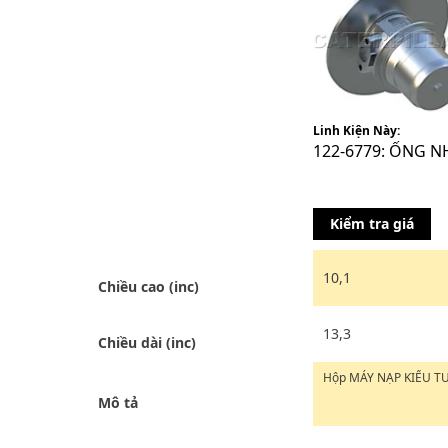
Linh Kiện Này:
122-6779: ỐNG 
Kiểm tra giá
10,1
Chiều cao (inc)
13,3
Chiều dài (inc)
Hộp MÁY NẠP KIỂU T
Mô tả