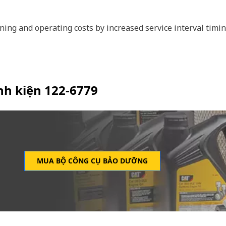
g and operating costs by increased service interval timin
inh kiện
122-6779
MUA BỘ CÔNG CỤ BẢO DƯỠNG