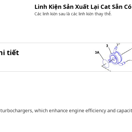
Linh Kiện Sản Xuất Lại Cat Sẵn Có
Các linh kiện sau là các linh kiện
thay thế.
i tiết
turbochargers, which enhance engine efficiency and capacit