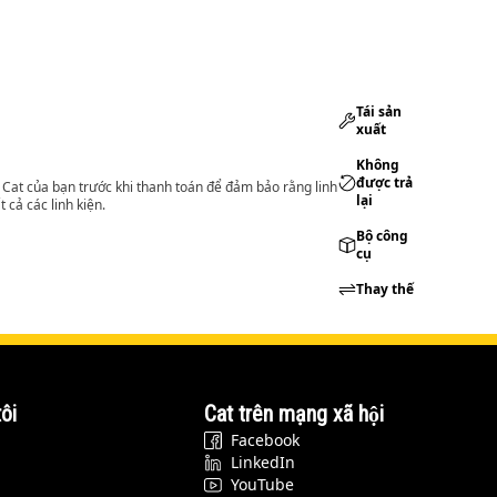
Tái sản
xuất
Không
được trả
lý Cat của bạn trước khi thanh toán để đảm bảo rằng linh
lại
 cả các linh kiện.
Bộ công
cụ
Thay thế
ôi
Cat trên mạng xã hội
Facebook
LinkedIn
YouTube