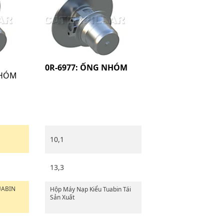
0R-6977: ỐNG NHÓM
NHÓM
10,1
13,3
UABIN
Hộp Máy Nạp Kiểu Tuabin Tái
Sản Xuất