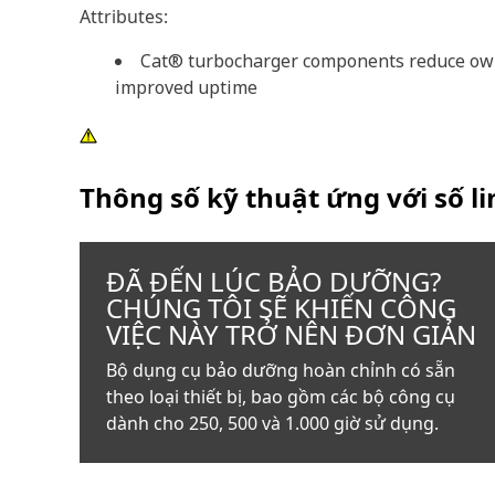
Attributes:
Cat® turbocharger components reduce ownin
improved uptime
Thông số kỹ thuật ứng với số l
ĐÃ ĐẾN LÚC BẢO DƯỠNG?
CHÚNG TÔI SẼ KHIẾN CÔNG
VIỆC NÀY TRỞ NÊN ĐƠN GIẢN
Bộ dụng cụ bảo dưỡng hoàn chỉnh có sẵn
theo loại thiết bị, bao gồm các bộ công cụ
dành cho 250, 500 và 1.000 giờ sử dụng.