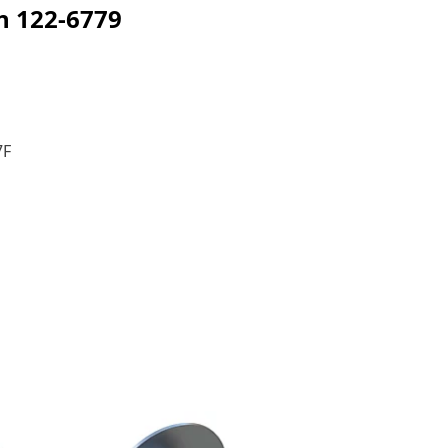
ện
122-6779
7F