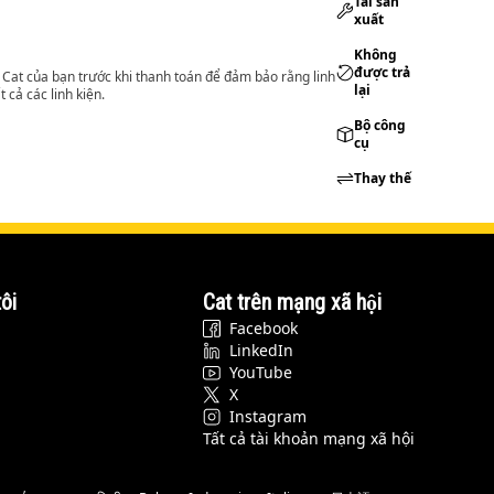
Tái sản
xuất
Không
được trả
lý Cat của bạn trước khi thanh toán để đảm bảo rằng linh
lại
 cả các linh kiện.
Bộ công
cụ
Thay thế
ôi
Cat trên mạng xã hội
Facebook
LinkedIn
YouTube
X
Instagram
Tất cả tài khoản mạng xã hội