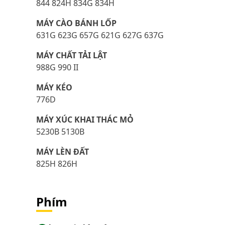
844 824H 834G 834H
MÁY CÀO BÁNH LỐP
631G 623G 657G 621G 627G 637G
MÁY CHẤT TẢI LẬT
988G 990 II
MÁY KÉO
776D
MÁY XÚC KHAI THÁC MỎ
5230B 5130B
MÁY LÈN ĐẤT
825H 826H
Phím