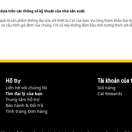
 dựa trên các thông số kỹ thuật của nhà sản xuất.
t quả là sản phẩm không lắp vừa với thiết bị Cat của bạn. Vui lòng tham khảo Đại 
i và cấu hình giả định của chúng. Chỉ số này không đảm bảo tính tương thích với tất
Hỗ trợ
Tài khoản của t
Liên hệ với chúng tôi
Giỏ hàng
Tìm đại lý của bạn
Cat Rewards
Trung tâm hỗ trợ
Bảo hành & Đổi trả
Tình trạng Đơn hàng