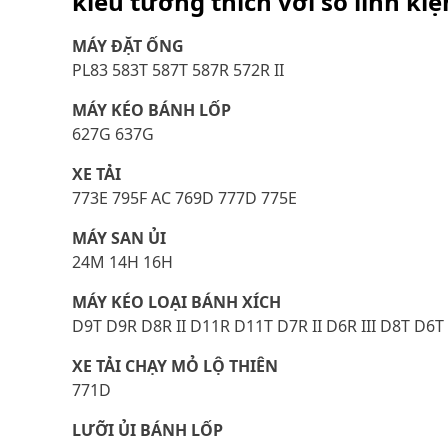
kiểu tương thích với số linh ki
MÁY ĐẶT ỐNG
PL83 583T 587T 587R 572R II
MÁY KÉO BÁNH LỐP
627G 637G
XE TẢI
773E 795F AC 769D 777D 775E
MÁY SAN ỦI
24M 14H 16H
MÁY KÉO LOẠI BÁNH XÍCH
D9T D9R D8R II D11R D11T D7R II D6R III D8T D6T
XE TẢI CHẠY MỎ LỘ THIÊN
771D
LƯỠI ỦI BÁNH LỐP