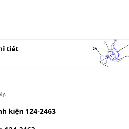
i tiết
ày.
inh kiện
124-2463