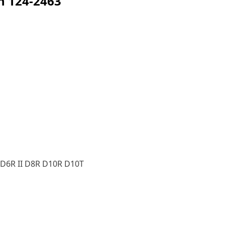
ện
124-2463
 D6R II D8R D10R D10T