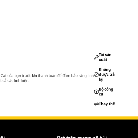
Tái sản
xuất
Không
được trả
lý Cat của bạn trước khi thanh toán để đảm bảo rằng linh
lại
 cả các linh kiện.
Bộ công
cụ
Thay thế