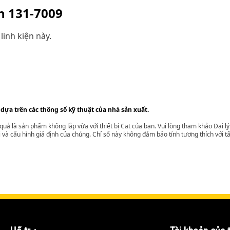
ện
131-7009
linh kiện này.
 dựa trên các thông số kỹ thuật của nhà sản xuất.
t quả là sản phẩm không lắp vừa với thiết bị Cat của bạn. Vui lòng tham khảo Đại 
i và cấu hình giả định của chúng. Chỉ số này không đảm bảo tính tương thích với tất