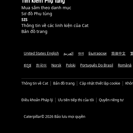
Tìm kiếm Phụ tùng
Mua sắm theo danh mục
Sơ đồ Phụ tùng
SIS
Thông tin về các linh kiện của Cat
Bản đồ trang
United States English
العربية
বাংলা
Български
简体中文
ಕನ್ನಡ
한국어
Norsk
Polski
Português Do Brasil
Română
Thông tin về Cat
Bản đồ trang
Cập nhật thiết lập cookie
Khôn
Điều khoản Pháp lý
Ưu tiên tiếp thị của tôi
Quyền riêng tư
Caterpillar© 2026 Bảo lưu mọi quyền