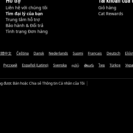
Hỗ trợ
Tài khoản của t
Liên hệ với chúng tôi
Giỏ hàng
Tìm đại lý của bạn
Cat Rewards
Trung tâm hỗ trợ
Bảo hành & Đổi trả
Tình trạng Đơn hàng
繁體中文
Čeština
Dansk
Nederlands
Suomi
Français
Deutsch
Ελλη
Русский
Español (Latino)
Svenska
தமிழ்
తెలుగు
ไทย
Türkçe
Укр
g được Bán hoặc Chia sẻ Thông tin Cá nhân của Tôi