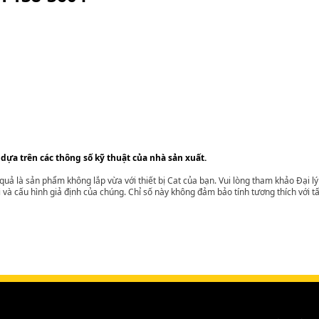
 dựa trên các thông số kỹ thuật của nhà sản xuất.
t quả là sản phẩm không lắp vừa với thiết bị Cat của bạn. Vui lòng tham khảo Đại 
i và cấu hình giả định của chúng. Chỉ số này không đảm bảo tính tương thích với tất