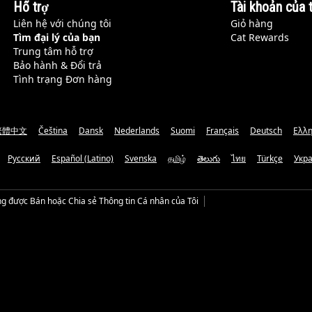
Hỗ trợ
Tài khoản của t
Liên hệ với chúng tôi
Giỏ hàng
Tìm đại lý của bạn
Cat Rewards
Trung tâm hỗ trợ
Bảo hành & Đổi trả
Tình trạng Đơn hàng
繁體中文
Čeština
Dansk
Nederlands
Suomi
Français
Deutsch
Ελλη
Русский
Español (Latino)
Svenska
தமிழ்
తెలుగు
ไทย
Türkçe
Укр
g được Bán hoặc Chia sẻ Thông tin Cá nhân của Tôi