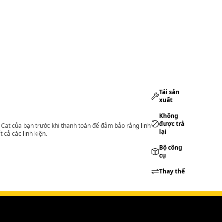
Tái sản
xuất
Không
được trả
lý Cat của bạn trước khi thanh toán để đảm bảo rằng linh
lại
 cả các linh kiện.
Bộ công
cụ
Thay thế