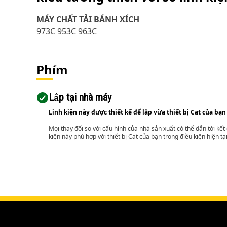
MÁY CHẤT TẢI BÁNH XÍCH
973C 953C 963C
Phím
Lắp tại nhà máy
Linh kiện này được thiết kế để lắp vừa thiết bị Cat của bạn
Mọi thay đổi so với cấu hình của nhà sản xuất có thể dẫn tới kế
kiện này phù hợp với thiết bị Cat của bạn trong điều kiện hiện tạ