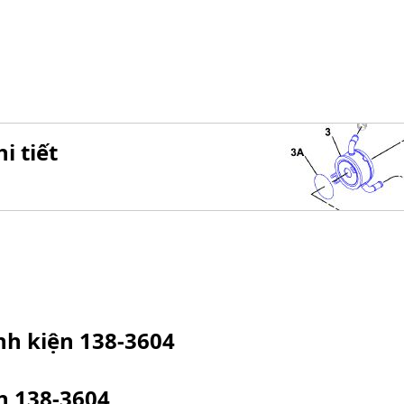
i tiết
inh kiện
138-3604
ện
138-3604