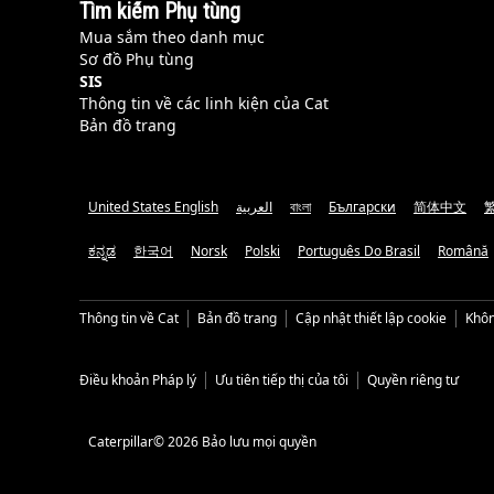
Tìm kiếm Phụ tùng
Mua sắm theo danh mục
Sơ đồ Phụ tùng
SIS
Thông tin về các linh kiện của Cat
Bản đồ trang
United States English
العربية
বাংলা
Български
简体中文
ಕನ್ನಡ
한국어
Norsk
Polski
Português Do Brasil
Română
Thông tin về Cat
Bản đồ trang
Cập nhật thiết lập cookie
Khôn
Điều khoản Pháp lý
Ưu tiên tiếp thị của tôi
Quyền riêng tư
Caterpillar© 2026 Bảo lưu mọi quyền