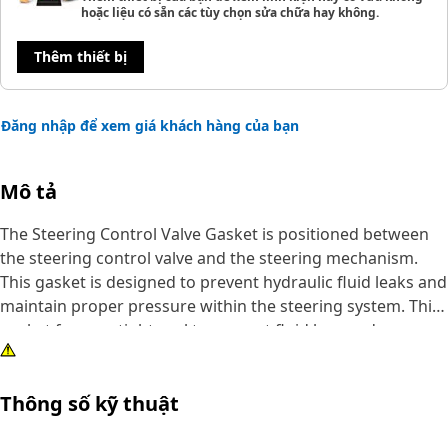
hoặc liệu có sẵn các tùy chọn sửa chữa hay không.
Thêm thiết bị
Đăng nhập để xem giá khách hàng của bạn
Mô tả
The Steering Control Valve Gasket is positioned between
the steering control valve and the steering mechanism.
This gasket is designed to prevent hydraulic fluid leaks and
maintain proper pressure within the steering system. This
gasket forms a tight seal to prevent fluid loss and ensure
efficient steering operation, maintaining the integrity and
performance of the steering system in equipment.
Thông số kỹ thuật
Attributes: