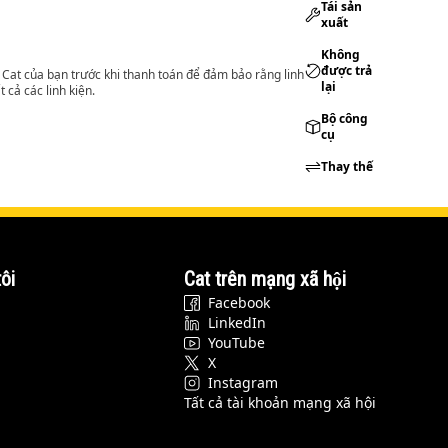
Tái sản
xuất
Không
được trả
lý Cat của bạn trước khi thanh toán để đảm bảo rằng linh
lại
 cả các linh kiện.
Bộ công
cụ
Thay thế
ôi
Cat trên mạng xã hội
Facebook
LinkedIn
YouTube
X
Instagram
Tất cả tài khoản mạng xã hội