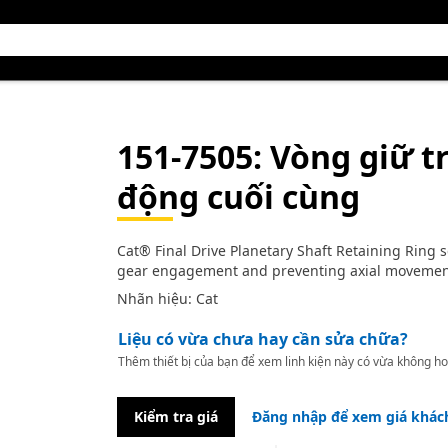
151-7505
: Vòng giữ t
động cuối cùng
Cat® Final Drive Planetary Shaft Retaining Ring s
gear engagement and preventing axial moveme
Nhãn hiệu: Cat
Liệu có vừa chưa hay cần sửa chữa?
Thêm thiết bị của bạn để xem linh kiện này có vừa không ho
Kiểm tra giá
Đăng nhập để xem giá khác