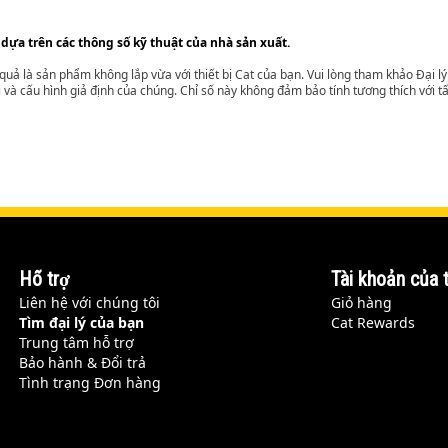
 dựa trên các thông số kỹ thuật của nhà sản xuất.
t quả là sản phẩm không lắp vừa với thiết bị Cat của bạn. Vui lòng tham khảo Đại 
i và cấu hình giả định của chúng. Chỉ số này không đảm bảo tính tương thích với tất
Hỗ trợ
Tài khoản của t
Liên hệ với chúng tôi
Giỏ hàng
Tìm đại lý của bạn
Cat Rewards
Trung tâm hỗ trợ
Bảo hành & Đổi trả
Tình trạng Đơn hàng