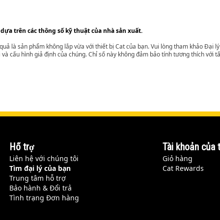
 dựa trên các thông số kỹ thuật của nhà sản xuất.
t quả là sản phẩm không lắp vừa với thiết bị Cat của bạn. Vui lòng tham khảo Đại 
i và cấu hình giả định của chúng. Chỉ số này không đảm bảo tính tương thích với tất
Hỗ trợ
Tài khoản của t
Liên hệ với chúng tôi
Giỏ hàng
Tìm đại lý của bạn
Cat Rewards
Trung tâm hỗ trợ
Bảo hành & Đổi trả
Tình trạng Đơn hàng