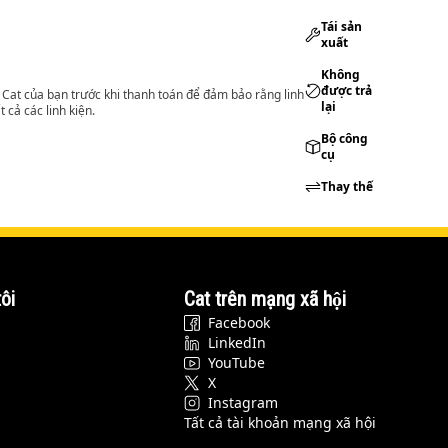
Tái sản
xuất
Không
được trả
lý Cat của bạn trước khi thanh toán để đảm bảo rằng linh
lại
 cả các linh kiện.
Bộ công
cụ
Thay thế
ôi
Cat trên mạng xã hội
Facebook
LinkedIn
YouTube
X
Instagram
Tất cả tài khoản mạng xã hội