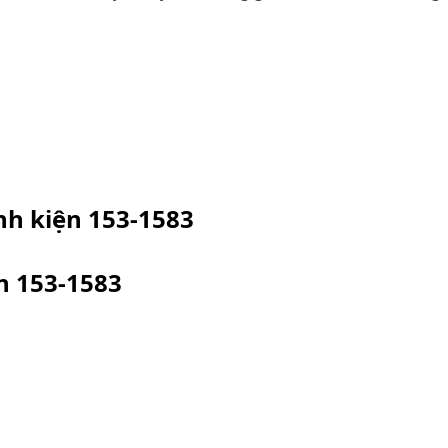
inh kiện
153-1583
ện
153-1583