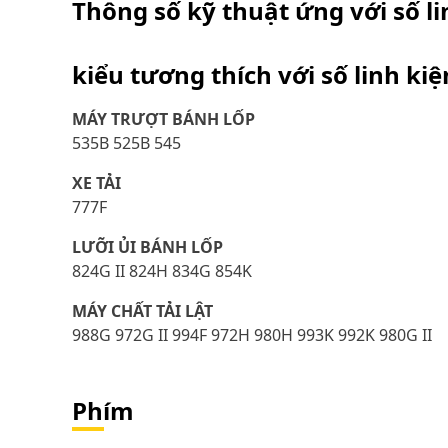
Thông số kỹ thuật ứng với số l
kiểu tương thích với số linh ki
MÁY TRƯỢT BÁNH LỐP
535B 525B 545
XE TẢI
777F
LƯỠI ỦI BÁNH LỐP
824G II 824H 834G 854K
MÁY CHẤT TẢI LẬT
988G 972G II 994F 972H 980H 993K 992K 980G II
Phím