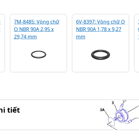
O
7M-8485: Vòng chữ
6V-8397: Vòng chữ O
9
O NBR 90A 2,95 x
NBR 90A 1,78 x 9,27
29,74 mm
mm
i tiết