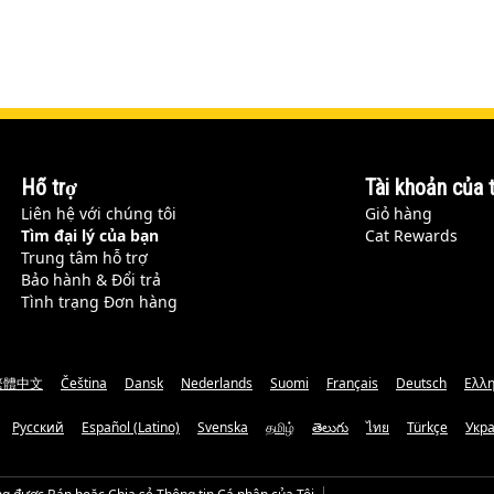
Hỗ trợ
Tài khoản của t
Liên hệ với chúng tôi
Giỏ hàng
Tìm đại lý của bạn
Cat Rewards
Trung tâm hỗ trợ
Bảo hành & Đổi trả
Tình trạng Đơn hàng
繁體中文
Čeština
Dansk
Nederlands
Suomi
Français
Deutsch
Ελλη
Русский
Español (Latino)
Svenska
தமிழ்
తెలుగు
ไทย
Türkçe
Укр