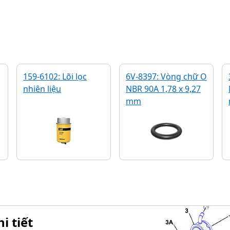
159-6102: Lõi lọc
6V-8397: Vòng chữ O
nhiên liệu
NBR 90A 1,78 x 9,27
mm
i tiết