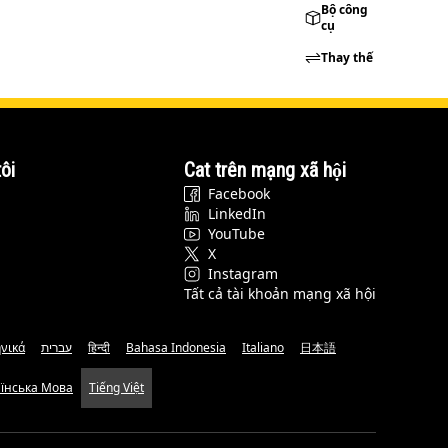
Bộ công
cụ
Thay thế
ôi
Cat trên mạng xã hội
Facebook
LinkedIn
YouTube
X
Instagram
Tất cả tài khoản mạng xã hội
νικά
עברית
हिन्दी
Bahasa Indonesia
Italiano
日本語
аїнська Мова
Tiếng Việt