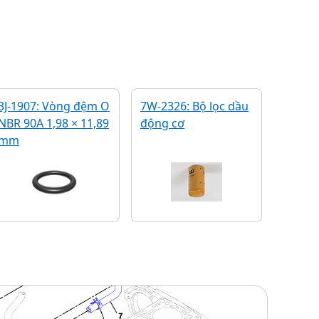
3J-1907: Vòng đệm O
7W-2326: Bộ lọc dầu
NBR 90A 1,98 × 11,89
động cơ
mm