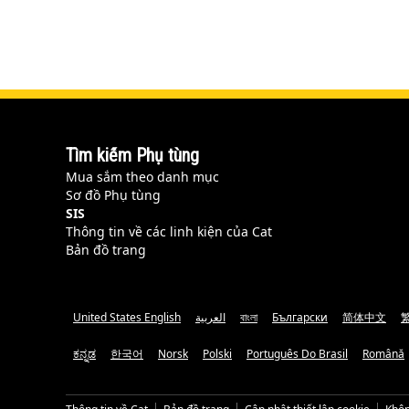
Tìm kiếm Phụ tùng
Mua sắm theo danh mục
Sơ đồ Phụ tùng
SIS
Thông tin về các linh kiện của Cat
Bản đồ trang
United States English
العربية
বাংলা
Български
简体中文
ಕನ್ನಡ
한국어
Norsk
Polski
Português Do Brasil
Română