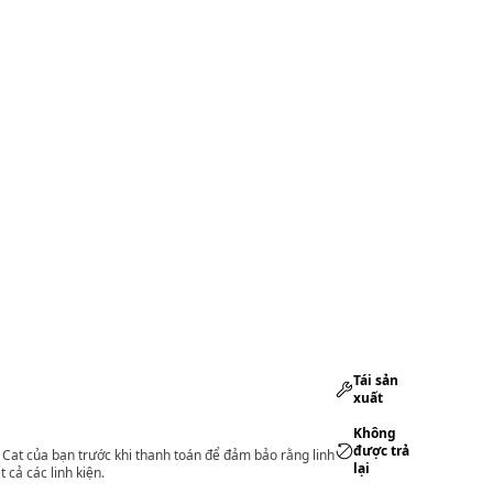
Tái sản
xuất
Không
được trả
lý Cat của bạn trước khi thanh toán để đảm bảo rằng linh
lại
 cả các linh kiện.