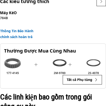
Các kiểu tương thích
loại kết hợp một hoặc nhiều tính năng đặc biệt không có
trong vòng bi tiêu chuẩn công nghiệp. Kết quả cuối cùng là
Máy KéO
giảm số lần sửa chữa cần thiết, cùng với việc giảm thời
784B
gian chết và chi phí vận hành.
Ứng dụng:
Thông Tin Bảo Hành
Vòng bi Cat được chế tạo dành riêng cho ứng dụng để
chính sách hoàn trả
đảm bảo tất cả các bộ phận của hệ thống truyền động
hoạt động và hao mòn cùng nhau như một hệ thống.
Thường Được Mua Cùng Nhau
Tham khảo sách hướng dẫn dành cho chủ sở hữu hoặc liên
hệ với đại lý Cat tại địa phương để biết thêm thông tin.
177-4145
2M-9780
2S-4078
Tất cả Phụ tùng
Các linh kiện bao gồm trong gói