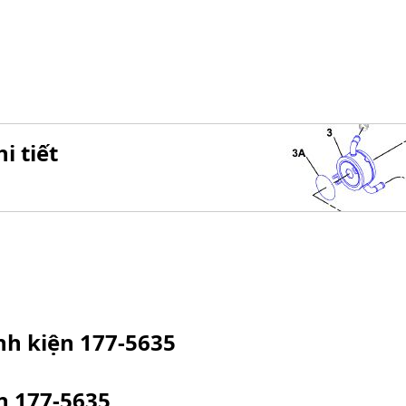
i tiết
inh kiện
177-5635
ện
177-5635