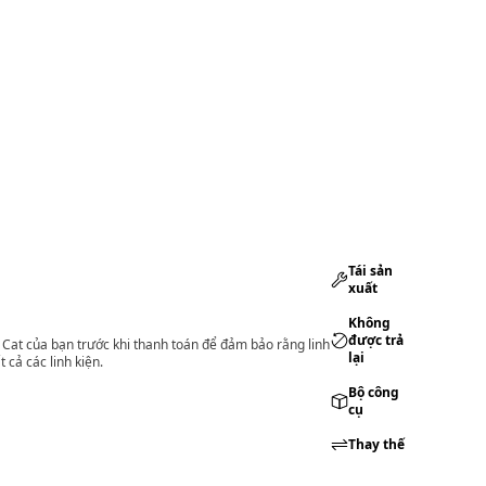
Tái sản
xuất
Không
được trả
lý Cat của bạn trước khi thanh toán để đảm bảo rằng linh
lại
 cả các linh kiện.
Bộ công
cụ
Thay thế