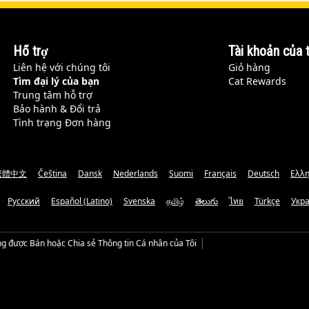
Hỗ trợ
Tài khoản của t
Liên hệ với chúng tôi
Giỏ hàng
Tìm đại lý của bạn
Cat Rewards
Trung tâm hỗ trợ
Bảo hành & Đổi trả
Tình trạng Đơn hàng
繁體中文
Čeština
Dansk
Nederlands
Suomi
Français
Deutsch
Ελλη
Русский
Español (Latino)
Svenska
தமிழ்
తెలుగు
ไทย
Türkçe
Укр
g được Bán hoặc Chia sẻ Thông tin Cá nhân của Tôi