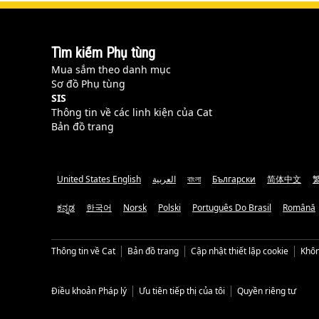
Tìm kiếm Phụ tùng
Mua sắm theo danh mục
Sơ đồ Phụ tùng
SIS
Thông tin về các linh kiện của Cat
Bản đồ trang
United States English
العربية
বাংলা
Български
简体中文
ಕನ್ನಡ
한국어
Norsk
Polski
Português Do Brasil
Română
Thông tin về Cat
Bản đồ trang
Cập nhật thiết lập cookie
Khôn
Điều khoản Pháp lý
Ưu tiên tiếp thị của tôi
Quyền riêng tư