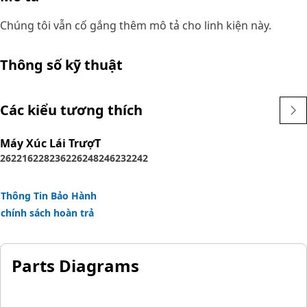
Chúng tôi vẫn cố gắng thêm mô tả cho linh kiện này.
Thông số kỹ thuật
Các kiểu tương thích
Máy Xúc Lái TrượT
262
216
228
236
226
248
246
232
242
Thông Tin Bảo Hành
chính sách hoàn trả
Parts Diagrams