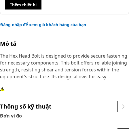
Thêm thiết bị
Đăng nhập để xem giá khách hàng của bạn
Mô tả
The Hex Head Bolt is designed to provide secure fastening
for necessary components. This bolt offers reliable joining
strength, resisting shear and tension forces within the
equipment's structure. Its design allows for easy
installation and removal, facilitating maintenance and
repair tasks. The bolt's uniform threading ensures
compatibility with corresponding nuts, promoting
seamless assembly within the equipment systems.
Thông số kỹ thuật
Đơn vị đo
Attributes:
• Withstand large loads and vibrations.