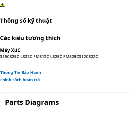
Thông số kỹ thuật
Các kiểu tương thích
Máy XúC
315C
325C L
322C FM
312C L
325C FM
325C
312C
322C
Thông Tin Bảo Hành
chính sách hoàn trả
Parts Diagrams