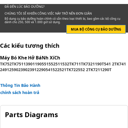
ĐÃ ĐẾN LÚC BẢO DƯỠNG?
CHÚNG TÔI SẼ KHIẾN CÔNG VIỆC NÀY TRỞ NÊN ĐƠN GIẢN
Bộ dụng cụ bảo dưỡng hoàn chỉnh có sẵn theo loại thiết bị, bao gồm các bộ công cụ
dành cho 250, 500 và 1.000 giờ sử dụng.
MUA BỘ CÔNG CỤ BẢO DƯỠNG
Các kiểu tương thích
Máy Bó Khe Hở BáNh XíCh
TK752
TK751
1390
1190
551
552
511
532
TK711
TK732
1190T
541 2
TK741
2491
2590
2390
2391
2290
541
522
521
TK722
552 2
TK721
1290T
Thông Tin Bảo Hành
chính sách hoàn trả
Parts Diagrams