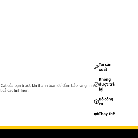
Tái sản
xuất
Không
được trả
lý Cat của bạn trước khi thanh toán để đảm bảo rằng linh
lại
 cả các linh kiện.
Bộ công
cụ
Thay thế