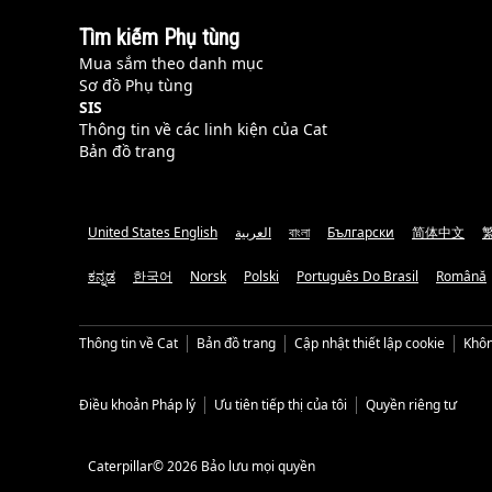
Tìm kiếm Phụ tùng
Mua sắm theo danh mục
Sơ đồ Phụ tùng
SIS
Thông tin về các linh kiện của Cat
Bản đồ trang
United States English
العربية
বাংলা
Български
简体中文
ಕನ್ನಡ
한국어
Norsk
Polski
Português Do Brasil
Română
Thông tin về Cat
Bản đồ trang
Cập nhật thiết lập cookie
Khôn
Điều khoản Pháp lý
Ưu tiên tiếp thị của tôi
Quyền riêng tư
Caterpillar© 2026 Bảo lưu mọi quyền