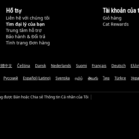
Hỗ trợ
Tài khoản của t
Liên hệ với chúng tôi
Giỏ hàng
Tìm đại lý của bạn
Cat Rewards
Trung tâm hỗ trợ
Bảo hành & Đổi trả
Tình trạng Đơn hàng
繁體中文
Čeština
Dansk
Nederlands
Suomi
Français
Deutsch
Ελλη
Русский
Español (Latino)
Svenska
தமிழ்
తెలుగు
ไทย
Türkçe
Укр
g được Bán hoặc Chia sẻ Thông tin Cá nhân của Tôi