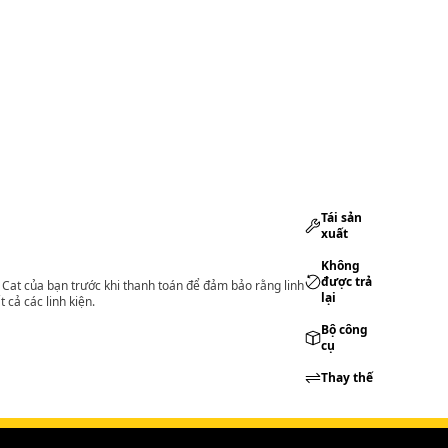
Tái sản
xuất
Không
được trả
lý Cat của bạn trước khi thanh toán để đảm bảo rằng linh
lại
 cả các linh kiện.
Bộ công
cụ
Thay thế