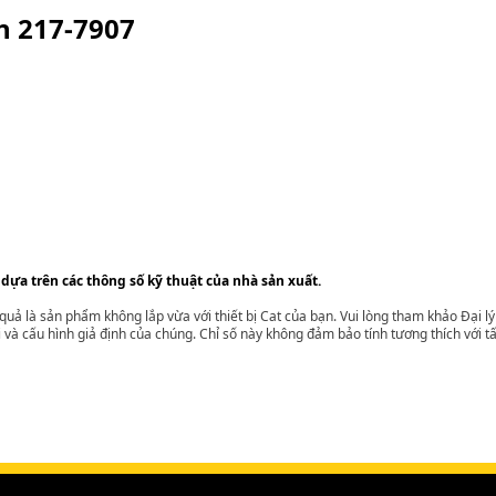
ện
217-7907
 dựa trên các thông số kỹ thuật của nhà sản xuất.
t quả là sản phẩm không lắp vừa với thiết bị Cat của bạn. Vui lòng tham khảo Đại 
i và cấu hình giả định của chúng. Chỉ số này không đảm bảo tính tương thích với tất