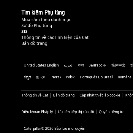
Tìm kiếm Phụ tùng
Mua sắm theo danh mục
Sơ đồ Phụ tùng
SIS
Thông tin về các linh kiện của Cat
Bản đồ trang
United States English
العربية
বাংলা
Български
简体中文
ಕನ್ನಡ
한국어
Norsk
Polski
Português Do Brasil
Română
Thông tin về Cat
Bản đồ trang
Cập nhật thiết lập cookie
Khôn
Điều khoản Pháp lý
Ưu tiên tiếp thị của tôi
Quyền riêng tư
Caterpillar© 2026 Bảo lưu mọi quyền