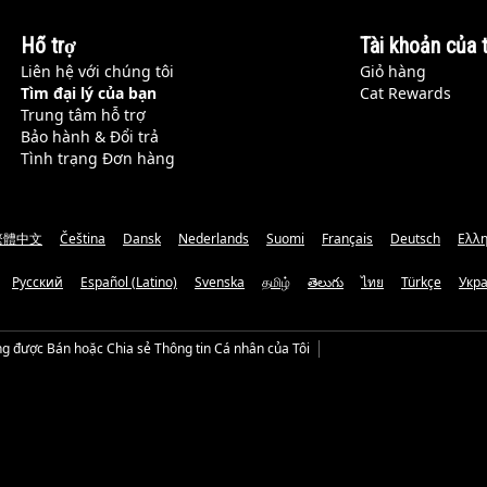
Hỗ trợ
Tài khoản của t
Liên hệ với chúng tôi
Giỏ hàng
Tìm đại lý của bạn
Cat Rewards
Trung tâm hỗ trợ
Bảo hành & Đổi trả
Tình trạng Đơn hàng
繁體中文
Čeština
Dansk
Nederlands
Suomi
Français
Deutsch
Ελλη
Русский
Español (Latino)
Svenska
தமிழ்
తెలుగు
ไทย
Türkçe
Укр
g được Bán hoặc Chia sẻ Thông tin Cá nhân của Tôi