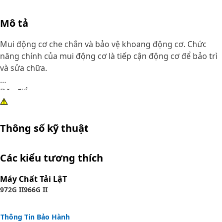
Mô tả
Mui động cơ che chắn và bảo vệ khoang động cơ. Chức
năng chính của mui động cơ là tiếp cận động cơ để bảo trì
và sửa chữa.
Đặc điểm:
• Được sản xuất theo thông số kỹ thuật chính xác và được
thiết kế với mục đích đảm bảo độ bền, độ đáng tin cậy
Thông số kỹ thuật
• Được thiết kế chắc chắn và cứng nhắc để bảo vệ động cơ
khỏi các yếu tố bên ngoài, chẳng hạn như mảnh vụn, nước
và nhiệt độ khắc nghiệt
Các kiểu tương thích
Ứng dụng:
Máy Chất Tải LậT
Mui động cơ được sử dụng để bảo vệ động cơ khỏi các yếu
972G II
966G II
tố bên ngoài.
Thông Tin Bảo Hành