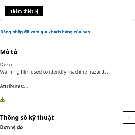
Thêm thiết bị
Đăng nhập để xem giá khách hàng của bạn
Mô tả
Description:
Warning film used to identify machine hazards.
Attributes:
• Color: Black characters and symbols on safety yellow
background
• Symbol: Compressed Spring Compartment – Flying
Objects; Service Indicator/Read Technical Manual [ISO
Thông số kỹ thuật
1659]
Đơn vị đo
• Film Message: WARNING: FLYING OBJECT HAZARD COULD