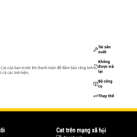
Tái sản
xuất
Không
được trả
lý Cat của bạn trước khi thanh toán để đảm bảo rằng linh
lại
 cả các linh kiện.
Bộ công
cụ
Thay thế
ôi
Cat trên mạng xã hội