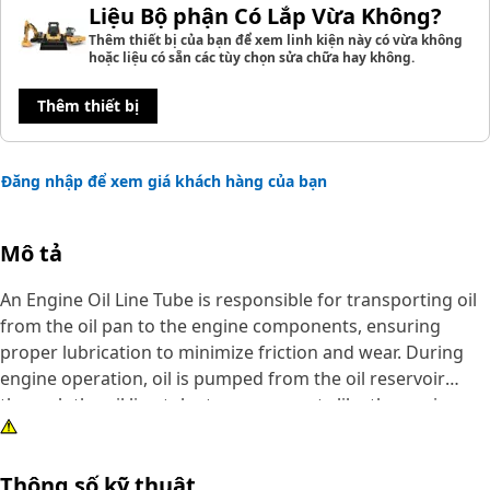
Liệu Bộ phận Có Lắp Vừa Không?
Thêm thiết bị của bạn để xem linh kiện này có vừa không
hoặc liệu có sẵn các tùy chọn sửa chữa hay không.
Thêm thiết bị
Đăng nhập để xem giá khách hàng của bạn
Mô tả
An Engine Oil Line Tube is responsible for transporting oil
from the oil pan to the engine components, ensuring
proper lubrication to minimize friction and wear. During
engine operation, oil is pumped from the oil reservoir
through the oil line tube to components like the engine
bearings and camshaft. The tube's design and materials
prevent leaks and maintain the consistent flow of oil,
Thông số kỹ thuật
contributing to the engine's longevity and efficient