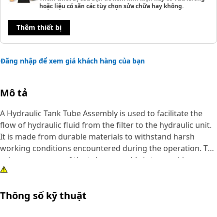
hoặc liệu có sẵn các tùy chọn sửa chữa hay không.
Thêm thiết bị
Đăng nhập để xem giá khách hàng của bạn
Mô tả
A Hydraulic Tank Tube Assembly is used to facilitate the
flow of hydraulic fluid from the filter to the hydraulic unit.
It is made from durable materials to withstand harsh
working conditions encountered during the operation. The
primary purpose of the tube assembly is to provide a
pathway for the hydraulic fluid, enabling it to power
various hydraulic components such as cylinders, valves,
Thông số kỹ thuật
and motors.