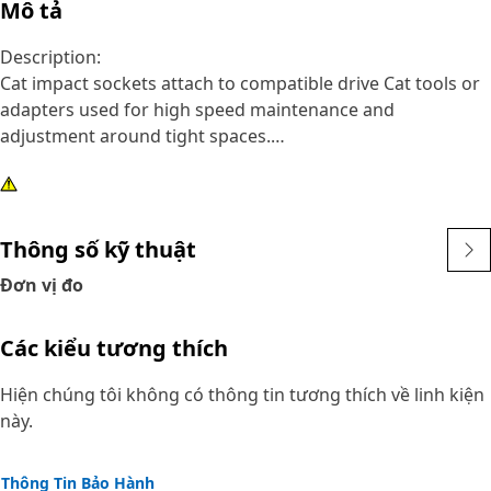
Mô tả
Description:
Cat impact sockets attach to compatible drive Cat tools or
adapters used for high speed maintenance and
adjustment around tight spaces.
Attributes:
• 12 point, 16 mm impact socket
• Shallow length
Thông số kỹ thuật
• 3/8 inch square drive
Đơn vị đo
• Black oxide finish
Các kiểu tương thích
Hiện chúng tôi không có thông tin tương thích về linh kiện
này.
Thông Tin Bảo Hành