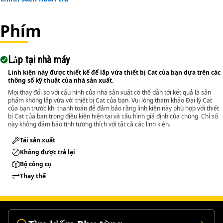
Applications:
Phím
An Impact Socket is utilized in the assembly areas of the
equipment, for servicing where high torque and accurate
fit are required for disassembly and reassembly.
Lắp tại nhà máy
Linh kiện này được thiết kế để lắp vừa thiết bị Cat của bạn dựa trên các
thông số kỹ thuật của nhà sản xuất.
Mọi thay đổi so với cấu hình của nhà sản xuất có thể dẫn tới kết quả là sản
phẩm không lắp vừa với thiết bị Cat của bạn. Vui lòng tham khảo Đại lý Cat
của bạn trước khi thanh toán để đảm bảo rằng linh kiện này phù hợp với thiết
bị Cat của bạn trong điều kiện hiện tại và cấu hình giả định của chúng. Chỉ số
này không đảm bảo tính tương thích với tất cả các linh kiện.
Tái sản xuất
Không được trả lại
Bộ công cụ
Thay thế