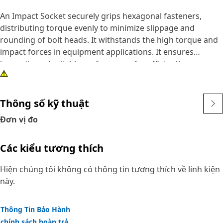
An Impact Socket securely grips hexagonal fasteners,
distributing torque evenly to minimize slippage and
rounding of bolt heads. It withstands the high torque and
impact forces in equipment applications. It ensures
longevity and reliable performance for efficiently
tightening and loosening bolts and nuts in the equipment,
ensuring safe and effective maintenance operations.
Thông số kỹ thuật
Attributes:
Đơn vị đo
• 3/8" drive for compatibility with different impact tools.
• Resistant to wear and deformation under high torque
Các kiểu tương thích
conditions.
• 11/16" socket size ensures a secure fit and prevents
Hiện chúng tôi không có thông tin tương thích về linh kiện
slippage and damage to fasteners.
này.
• Provided with 6-point deep length for secure grip on
fasteners.
• Black oxide finish offers increased resistance to rust and
Thông Tin Bảo Hành
corrosion.
chính sách hoàn trả