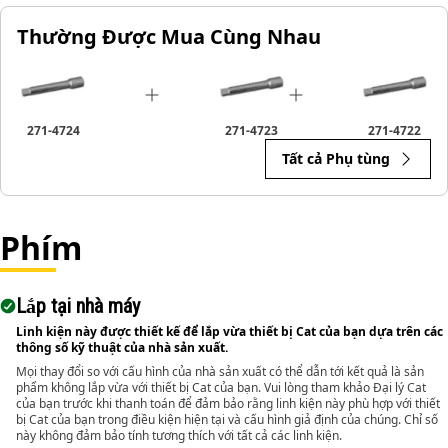
equipment, particularly when working on fasteners that
Thường Được Mua Cùng Nhau
are not easily accessible without additional reach.
271-4724
271-4723
271-4722
Tất cả Phụ tùng
Phím
Lắp tại nhà máy
Linh kiện này được thiết kế để lắp vừa thiết bị Cat của bạn dựa trên các
thông số kỹ thuật của nhà sản xuất.
Mọi thay đổi so với cấu hình của nhà sản xuất có thể dẫn tới kết quả là sản
phẩm không lắp vừa với thiết bị Cat của bạn. Vui lòng tham khảo Đại lý Cat
của bạn trước khi thanh toán để đảm bảo rằng linh kiện này phù hợp với thiết
bị Cat của bạn trong điều kiện hiện tại và cấu hình giả định của chúng. Chỉ số
này không đảm bảo tính tương thích với tất cả các linh kiện.