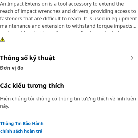
An Impact Extension is a tool accessory to extend the
reach of impact wrenches and drivers, providing access to
fasteners that are difficult to reach. It is used in equipment
maintenance and extension to withstand torque impacts
and provide reliable performance. Its design includes an
accurate interface to ensure a secure fit with impact tools
and fasteners.
Thông số kỹ thuật
Attributes:
Đơn vị đo
• Resistant to wear and deformation under high torque
conditions.
Các kiểu tương thích
• Features an accurate fit to prevent slippage and damage
to fasteners.
Hiện chúng tôi không có thông tin tương thích về linh kiện
• Offers high resistance to impact and shock forces.
này.
• Features a black oxide finish to resist corrosion and rust.
Applications:
Thông Tin Bảo Hành
An Impact Extension is used with impact wrenches or
chính sách hoàn trả
drivers during maintenance and repair tasks on