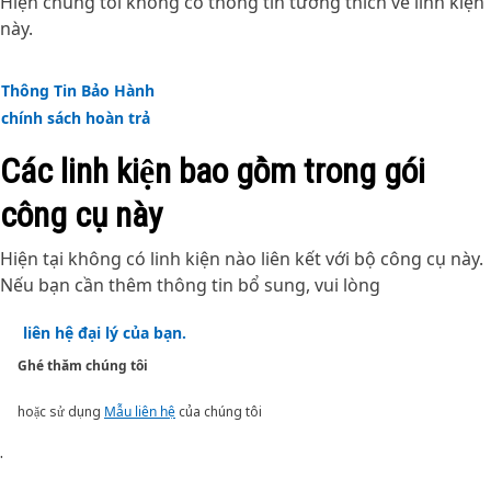
Hiện chúng tôi không có thông tin tương thích về linh kiện
hệ với đại lý Cat tại địa phương để biết thêm thông tin.
này.
Thông Tin Bảo Hành
chính sách hoàn trả
Các linh kiện bao gồm trong gói
công cụ này
Hiện tại không có linh kiện nào liên kết với bộ công cụ này.
Nếu bạn cần thêm thông tin bổ sung, vui lòng
liên hệ đại lý của bạn.
Ghé thăm chúng tôi
hoặc sử dụng
Mẫu liên hệ
của chúng tôi
.