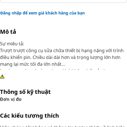
Đăng nhập để xem giá khách hàng của bạn
Mô tả
Sự miêu tả:
Trượt trượt công cụ sửa chữa thiết bị hạng nặng với trình
điều khiển pin. Chiều dài dài hơn và trọng lượng lớn hơn
mang lại mức tối đa lớn nhất
Lực lượng cho các ứng dụng khó khăn nhất của bạn.
Thuộc tính:
Thông số kỹ thuật
21 lb (9,5 kg) Búa tạ trượt 46 inch (1168 mm) với trình điều
khiển chốt 2 inch (50,8 mm) và túi đựng nylon.
Đơn vị đo
Ứng dụng:
Các kiểu tương thích
Công cụ dành cho đại lý
Tham khảo sách hướng dẫn dành cho chủ sở hữu hoặc liên