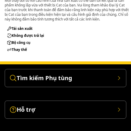
Mọi thay đổi so với cấu hình của nhà sản xuất có thể dẫn tới kết quả là sản
phẩm không lắp vừa với thiết bị Cat của bạn. Vui lòng tham khảo Đại lý Cat
của bạn trước khi thanh toán để đảm bảo rằng linh kiện này phù hợp với thiết
bị Cat của bạn trong điều kiện hiện tại và cấu hình giả định của chúng. Chỉ số
này không đảm bảo tính tương thích với tất cả các linh kiện.
Tái sản xuất
Không được trả lại
Bộ công cụ
Thay thế
Tìm kiếm Phụ tùng
Hỗ trợ