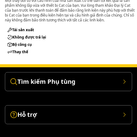
Mọi thay đổi so với cấu hình của nhà sản xuất có thể dẫn tới kết quả là sản
phẩm không lắp vừa với thiết bị Cat của bạn. Vui lòng tham khảo Đại lý Cat
của bạn trước khi thanh toán để đảm bảo rằng linh kiện này phù hợp với thiết
bị Cat của bạn trong điều kiện hiện tại và cấu hình giả định của chúng. Chỉ số
này không đảm bảo tính tương thích với tất cả các linh kiện.
Tái sản xuất
Không được trả lại
Bộ công cụ
Thay thế
Tìm kiếm Phụ tùng
Hỗ trợ