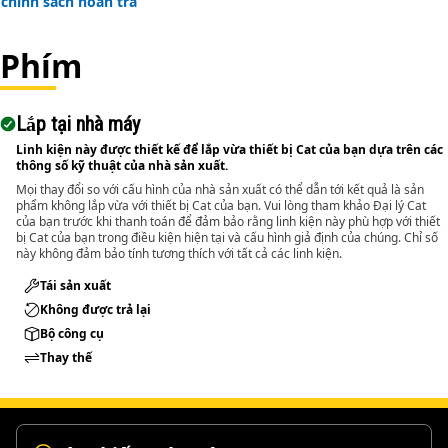
chính sách hoàn trả
components.
• Suitable for removing pins and bolts greater than 1-1/4
Phím
inch and up to 2 inch (50.8 mm) diameters.
Applications:
Lắp tại nhà máy
The Pin Driver is used during maintenance and repair
activities where large pins and bolts are fitted within
Linh kiện này được thiết kế để lắp vừa thiết bị Cat của bạn dựa trên các
thông số kỹ thuật của nhà sản xuất.
assemblies and applied directly to the pin or bolt to push it
Mọi thay đổi so với cấu hình của nhà sản xuất có thể dẫn tới kết quả là sản
out using controlled force.
phẩm không lắp vừa với thiết bị Cat của bạn. Vui lòng tham khảo Đại lý Cat
của bạn trước khi thanh toán để đảm bảo rằng linh kiện này phù hợp với thiết
bị Cat của bạn trong điều kiện hiện tại và cấu hình giả định của chúng. Chỉ số
này không đảm bảo tính tương thích với tất cả các linh kiện.
Tái sản xuất
Không được trả lại
Bộ công cụ
Thay thế