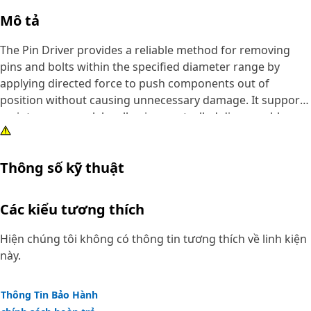
Mô tả
The Pin Driver provides a reliable method for removing
pins and bolts within the specified diameter range by
applying directed force to push components out of
position without causing unnecessary damage. It supports
maintenance work by allowing controlled disassembly,
reducing the effort required to separate tightly fitted
parts, and improving the ease of handling during repair
Thông số kỹ thuật
tasks. The tool helps maintain alignment during removal,
lowers the chance of surface damage, and ensures that
components can be detached stably and predictably.
Các kiểu tương thích
Attributes:
Hiện chúng tôi không có thông tin tương thích về linh kiện
• Helps prevent damage to surrounding surfaces during
này.
removal.
• Supports accurate alignment during impact application.
Thông Tin Bảo Hành
• Reduces the effort required to dislodge tightly fitted