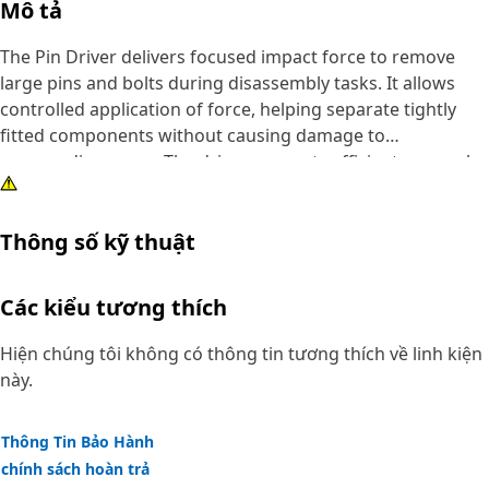
Mô tả
The Pin Driver delivers focused impact force to remove
large pins and bolts during disassembly tasks. It allows
controlled application of force, helping separate tightly
fitted components without causing damage to
surrounding areas. The driver supports efficient removal
by directing impact energy exactly onto the target pin or
bolt, reducing effort and improving task accuracy. It also
Thông số kỹ thuật
helps maintain alignment during striking, which improves
removal efficiency and reduces the chance of slippage.
Các kiểu tương thích
Attributes:
• Helps prevent damage to surrounding components
Hiện chúng tôi không có thông tin tương thích về linh kiện
during removal.
này.
• Supports safe handling during removal operations.
• Reduces the effort required for pin and bolt removal.
Thông Tin Bảo Hành
• Suitable for removing pins and bolts greater than 2-1/2
chính sách hoàn trả
inch and up to 3 inch (76.2 mm) diameters.