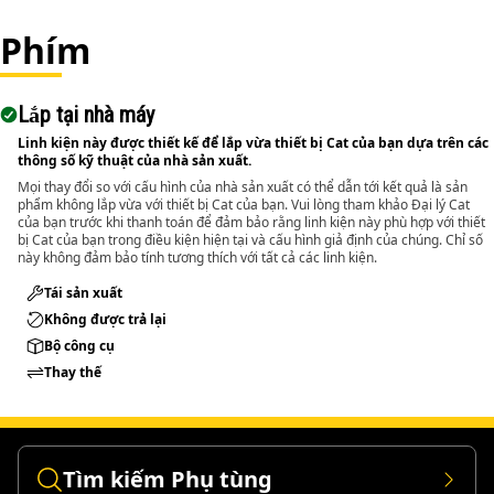
Phím
Applications:
The Pin Driver is used during disassembly tasks where
large pins and bolts need to be removed from assembled
Lắp tại nhà máy
components and transfers impact force directly onto the
pin or bolt to push it out from its seated position.
Linh kiện này được thiết kế để lắp vừa thiết bị Cat của bạn dựa trên các
thông số kỹ thuật của nhà sản xuất.
Mọi thay đổi so với cấu hình của nhà sản xuất có thể dẫn tới kết quả là sản
phẩm không lắp vừa với thiết bị Cat của bạn. Vui lòng tham khảo Đại lý Cat
của bạn trước khi thanh toán để đảm bảo rằng linh kiện này phù hợp với thiết
bị Cat của bạn trong điều kiện hiện tại và cấu hình giả định của chúng. Chỉ số
này không đảm bảo tính tương thích với tất cả các linh kiện.
Tái sản xuất
Không được trả lại
Bộ công cụ
Thay thế
Tìm kiếm Phụ tùng