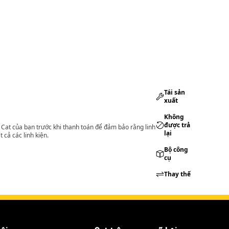
Tái sản
xuất
Không
được trả
lý Cat của bạn trước khi thanh toán để đảm bảo rằng linh
lại
 cả các linh kiện.
Bộ công
cụ
Thay thế