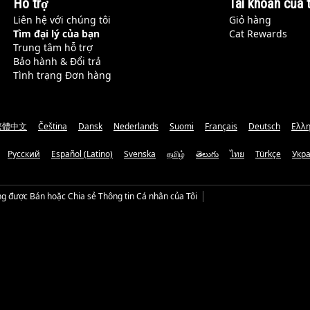
Hỗ trợ
Tài khoản của t
Liên hệ với chúng tôi
Giỏ hàng
Tìm đại lý của bạn
Cat Rewards
Trung tâm hỗ trợ
Bảo hành & Đổi trả
Tình trạng Đơn hàng
繁體中文
Čeština
Dansk
Nederlands
Suomi
Français
Deutsch
Ελλη
Русский
Español (Latino)
Svenska
தமிழ்
తెలుగు
ไทย
Türkçe
Укр
g được Bán hoặc Chia sẻ Thông tin Cá nhân của Tôi