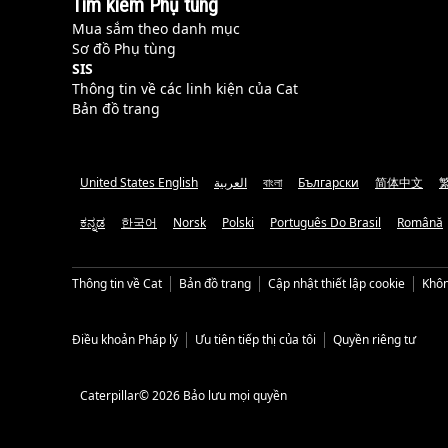
Tìm kiếm Phụ tùng
Mua sắm theo danh mục
Sơ đồ Phụ tùng
SIS
Thông tin về các linh kiện của Cat
Bản đồ trang
United States English
العربية
বাংলা
Български
简体中文
ಕನ್ನಡ
한국어
Norsk
Polski
Português Do Brasil
Română
Thông tin về Cat
Bản đồ trang
Cập nhật thiết lập cookie
Khôn
Điều khoản Pháp lý
Ưu tiên tiếp thị của tôi
Quyền riêng tư
Caterpillar© 2026 Bảo lưu mọi quyền